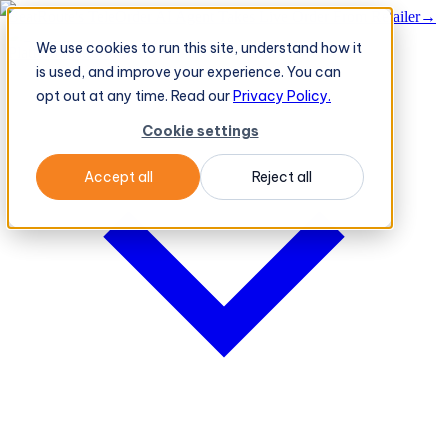
BeatRoute's TeleOrder AI Agent Takes Live Order From Retailer
→
We use cookies to run this site, understand how it
Platform
Platform
is used, and improve your experience. You can
opt out at any time. Read our
Privacy Policy.
Cookie settings
Accept all
Reject all