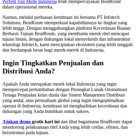
Perfetti Van Melle Indonesia
telah mempercayakan BeatRoute
dalam operasional mereka.
Namun, melalui perluasan kemitraan ini bersama PT Infotech
Solutions, BeatRoute memperkuat kapabilitasnya ke tingkat yang
lebih tinggi. Dengan menggabungkan platform Kecerdasan Buatan
Berbasis Tujuan BeatRoute, yang membantu merek ritel mencapai
tujuan bisnis, dengan dukungan lokal menyeluruh dan infrastruktur
teknologi Infotech, kami menciptakan ekosistem yang lebih tangguh
dan berdampak besar bagi merek-merek di Indonesia.
Ingin Tingkatkan Penjualan dan
Distribusi Anda?
Apakah Anda merupakan merek lokal Indonesia yang ingin
mempercepat pertumbuhan dengan Perangkat Lunak Otomatisasi
Tenaga Penjualan kelas dunia dan Sistem Manajemen Distribusi
yang andal, atau perusahaan global yang ingin mengoptimalkan
operasi di Indonesia, kemitraan ini menghadirkan kecerdasan dan
dukungan yang Anda butuhkan untuk sukses.
Ajukan demo
gratis hari ini
dan lihat bagaimana BeatRoute dapat
mendorong pelaksanaan ritel Anda yang lebih cerdas, efisien, dan
berorientasi pada tujuan.