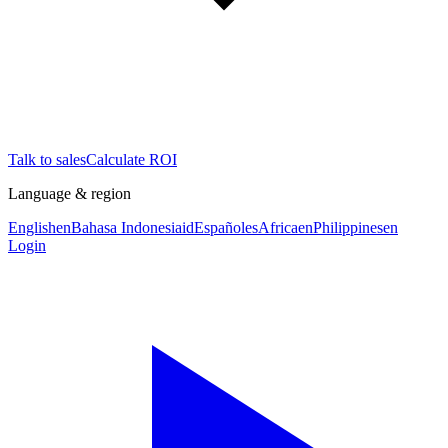
Talk to sales
Calculate ROI
Language & region
English
en
Bahasa Indonesia
id
Español
es
Africa
en
Philippines
en
Login