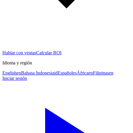
Hablar con ventas
Calcular ROI
Idioma y región
English
en
Bahasa Indonesia
id
Español
es
África
en
Filipinas
en
Iniciar sesión