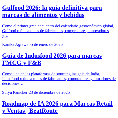
Gulfood 2026: la guía definitiva para
marcas de alimentos y bebidas
Como el primer gran encuentro del calendario gastronómico global,
Gulfood reúne a miles de fabricantes, compradores, innovadores
y…
Kanika Agrawal
·
5 de enero de 2026
Guía de Indusfood 2026 para marcas
FMCG y F&B
Como una de las plataformas de sourcing insignia de India,
Indusfood reúne a miles de fabricantes, compradores y tomadores de
decisiones…
Surya Panicker
·
23 de diciembre de 2025
Roadmap de IA 2026 para Marcas Retail
y Ventas | BeatRoute