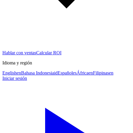
Hablar con ventas
Calcular ROI
Idioma y región
English
en
Bahasa Indonesia
id
Español
es
África
en
Filipinas
en
Iniciar sesión