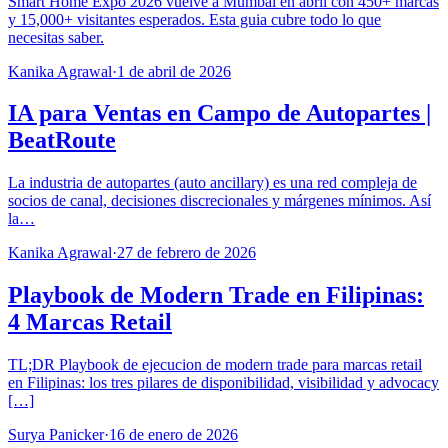
Smart Home Expo 2026 vuelve a Mumbai en abril con 450+ marcas
y 15,000+ visitantes esperados. Esta guia cubre todo lo que
necesitas saber.
Kanika Agrawal
·
1 de abril de 2026
IA para Ventas en Campo de Autopartes |
BeatRoute
La industria de autopartes (auto ancillary) es una red compleja de
socios de canal, decisiones discrecionales y márgenes mínimos. Así
la…
Kanika Agrawal
·
27 de febrero de 2026
Playbook de Modern Trade en Filipinas:
4 Marcas Retail
TL;DR Playbook de ejecucion de modern trade para marcas retail
en Filipinas: los tres pilares de disponibilidad, visibilidad y advocacy
[…]
Surya Panicker
·
16 de enero de 2026