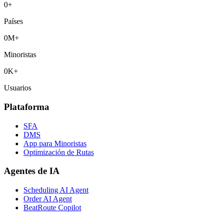
0
+
Países
0
M+
Minoristas
0
K+
Usuarios
Plataforma
SFA
DMS
App para Minoristas
Optimización de Rutas
Agentes de IA
Scheduling AI Agent
Order AI Agent
BeatRoute Copilot