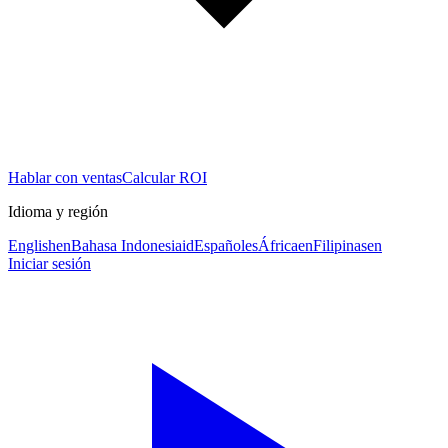
Hablar con ventas
Calcular ROI
Idioma y región
English
en
Bahasa Indonesia
id
Español
es
África
en
Filipinas
en
Iniciar sesión