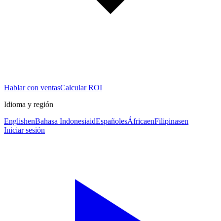
Hablar con ventas
Calcular ROI
Idioma y región
English
en
Bahasa Indonesia
id
Español
es
África
en
Filipinas
en
Iniciar sesión