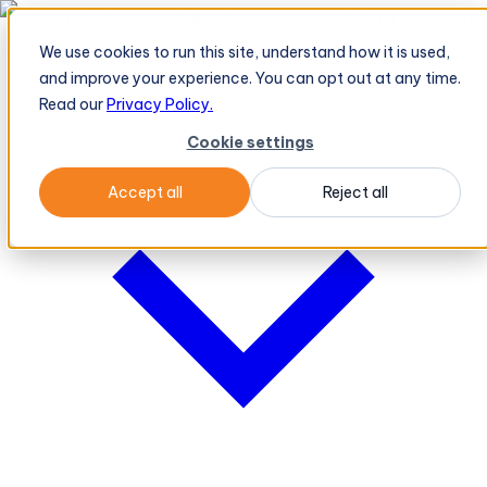
El TeleOrder AI Agent de BeatRoute toma un pedido en vivo de un
minorista
→
We use cookies to run this site, understand how it is used,
Plataforma
Plataforma
and improve your experience. You can opt out at any time.
Read our
Privacy Policy.
Cookie settings
Accept all
Reject all