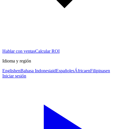
Hablar con ventas
Calcular ROI
Idioma y región
English
en
Bahasa Indonesia
id
Español
es
África
en
Filipinas
en
Iniciar sesión