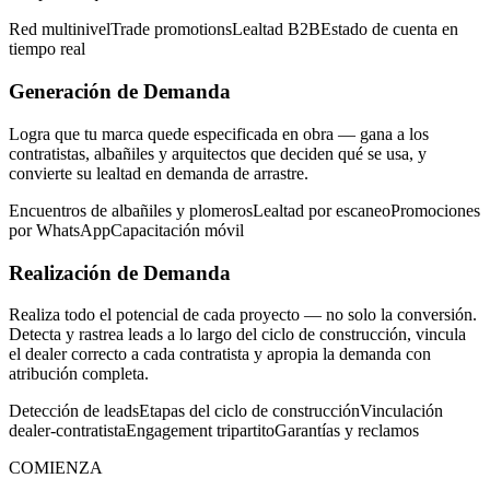
Red multinivel
Trade promotions
Lealtad B2B
Estado de cuenta en
tiempo real
Generación de Demanda
Logra que tu marca quede especificada en obra — gana a los
contratistas, albañiles y arquitectos que deciden qué se usa, y
convierte su lealtad en demanda de arrastre.
Encuentros de albañiles y plomeros
Lealtad por escaneo
Promociones
por WhatsApp
Capacitación móvil
Realización de Demanda
Realiza todo el potencial de cada proyecto — no solo la conversión.
Detecta y rastrea leads a lo largo del ciclo de construcción, vincula
el dealer correcto a cada contratista y apropia la demanda con
atribución completa.
Detección de leads
Etapas del ciclo de construcción
Vinculación
dealer-contratista
Engagement tripartito
Garantías y reclamos
COMIENZA