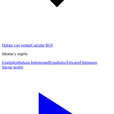
Hablar con ventas
Calcular ROI
Idioma y región
English
en
Bahasa Indonesia
id
Español
es
África
en
Filipinas
en
Iniciar sesión