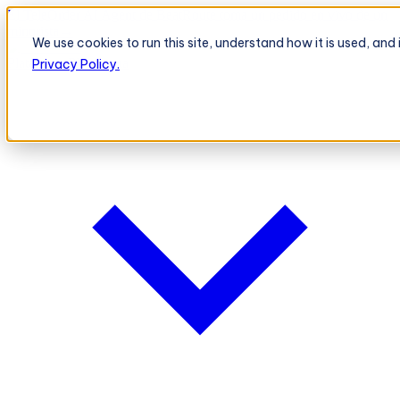
El TeleOrder AI Agent de BeatRoute toma un pedido en vivo de un
minorista
→
We use cookies to run this site, understand how it is used, an
Plataforma
Plataforma
Privacy Policy.