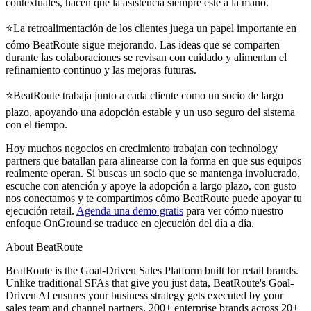
contextuales, hacen que la asistencia siempre esté a la mano.
⭐La retroalimentación de los clientes juega un papel importante en
cómo BeatRoute sigue mejorando. Las ideas que se comparten
durante las colaboraciones se revisan con cuidado y alimentan el
refinamiento continuo y las mejoras futuras.
⭐BeatRoute trabaja junto a cada cliente como un socio de largo
plazo, apoyando una adopción estable y un uso seguro del sistema
con el tiempo.
Hoy muchos negocios en crecimiento trabajan con technology
partners que batallan para alinearse con la forma en que sus equipos
realmente operan. Si buscas un socio que se mantenga involucrado,
escuche con atención y apoye la adopción a largo plazo, con gusto
nos conectamos y te compartimos cómo BeatRoute puede apoyar tu
ejecución retail.
Agenda una demo gratis
para ver cómo nuestro
enfoque OnGround se traduce en ejecución del día a día.
About BeatRoute
BeatRoute is the Goal-Driven Sales Platform built for retail brands.
Unlike traditional SFAs that give you just data, BeatRoute's Goal-
Driven AI ensures your business strategy gets executed by your
sales team and channel partners. 200+ enterprise brands across 20+