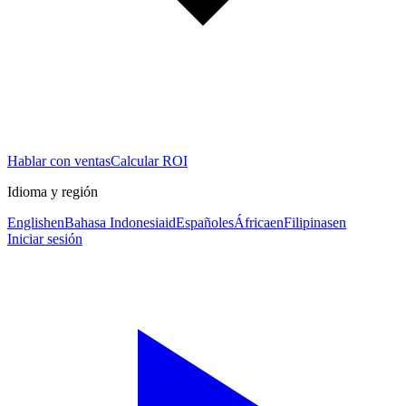
Hablar con ventas
Calcular ROI
Idioma y región
English
en
Bahasa Indonesia
id
Español
es
África
en
Filipinas
en
Iniciar sesión