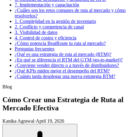
7. Implementación y capacitación
¿Cuáles son los retos comunes de ruta al mercado y cómo
resolverlos?
1. Complejidad en la gestión de inventario
2. Conflicto y competencia de canal
3. Visibilidad de datos
4. Control de costos y eficiencia
¿Cómo potencia BeatRoute tu ruta al mercado?
Preguntas frecuentes
¿Qué es una estrategia de ruta al mercado (RTM)?
¿En qué se diferencia el RTM del GTM (go-to-market)?
¿Conviene vender directo o a través de distribuidores?
¿Qué KPIs miden mejor el desempeño del RTM?
¿Cuánto tarda desplegar una nueva estrategia RTM?
Blog
Cómo Crear una Estrategia de Ruta al
Mercado Efectiva
Kanika Agrawal
·
April 19, 2026