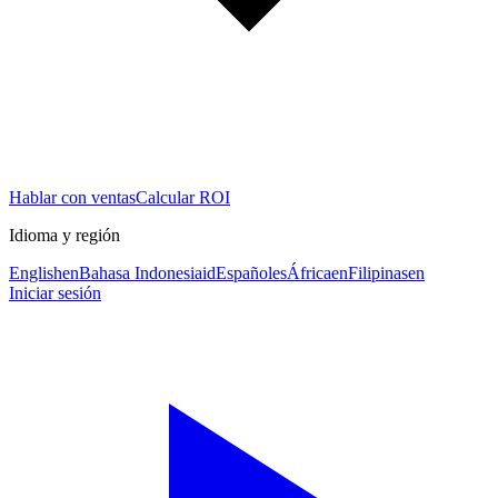
Hablar con ventas
Calcular ROI
Idioma y región
English
en
Bahasa Indonesia
id
Español
es
África
en
Filipinas
en
Iniciar sesión