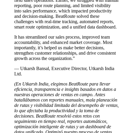
field sales operations. Earlier, we struggled with manual
reporting, poor route planning, and limited visibility
into sales performance, which impacted productivity
and decision-making. BeatRoute solved these
challenges with real-time tracking, automated reports,
smart route optimization, and a unified data dashboard.
It has streamlined our sales process, improved team
accountability, and enhanced market coverage. Most
importantly, it’s helped us make better decisions,
strengthen customer relationships, and drive consistent
growth across the organization.”
— Utkarsh Bansal, Executive Director, Utkarsh India
Ltd.
(En Utkarsh India, elegimos BeatRoute para llevar
eficiencia, transparencia e insights basados en datos a
nuestras operaciones de ventas en campo. Antes
batallábamos con reportes manuales, mala planeación
de rutas y visibilidad limitada del desempeño de ventas,
lo que afectaba la productividad y la toma de
decisiones. BeatRoute resolvió estos retos con
seguimiento en tiempo real, reportes automáticos,
optimización inteligente de rutas y un dashboard de
datos unificado. Optimizó nuestro proceso de ventas,