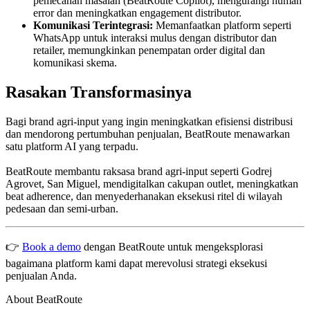
pemecahan masalah (BeatRoute Copilot), mengurangi human
error dan meningkatkan engagement distributor.
Komunikasi Terintegrasi:
Memanfaatkan platform seperti
WhatsApp untuk interaksi mulus dengan distributor dan
retailer, memungkinkan penempatan order digital dan
komunikasi skema.
Rasakan Transformasinya
Bagi brand agri-input yang ingin meningkatkan efisiensi distribusi
dan mendorong pertumbuhan penjualan, BeatRoute menawarkan
satu platform AI yang terpadu.
BeatRoute membantu raksasa brand agri-input seperti Godrej
Agrovet, San Miguel, mendigitalkan cakupan outlet, meningkatkan
beat adherence, dan menyederhanakan eksekusi ritel di wilayah
pedesaan dan semi-urban.
👉
Book a demo
dengan BeatRoute untuk mengeksplorasi
bagaimana platform kami dapat merevolusi strategi eksekusi
penjualan Anda.
About BeatRoute