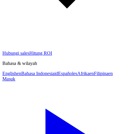
Hubungi sales
Hitung ROI
Bahasa & wilayah
English
en
Bahasa Indonesia
id
Español
es
Afrika
en
Filipina
en
Masuk