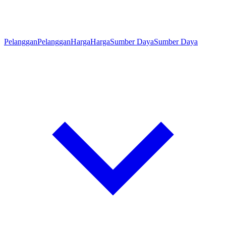
Pelanggan
Pelanggan
Harga
Harga
Sumber Daya
Sumber Daya