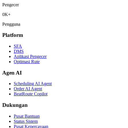
Pengecer
0
K+
Pengguna
Platform
SFA
DMS
Aplikasi Pengecer
Optimasi Rute
Agen AI
Scheduling AI Agent
Order AI Agent
BeatRoute Copilot
Dukungan
Pusat Bantuan
Status Sistem
Pusat Kepercayaan