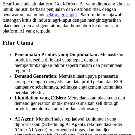
BeatRoute adalah platform Goal-Driven AI yang dirancang khusus
untuk industri berbasis penjualan dan distribusi ritel, dengan
penawaran kuat untuk
sektor agri-input
. Platform ini menjawab
tantangan kritis di industri agri-input dengan mengintegrasikan
placement, demand generation, dan liquidation ke dalam satu
platform AI yang terpadu.
Fitur Utama
Penempatan Produk yang Dioptimalkan:
Memastikan
produk tersedia di lokasi yang tepat, dengan
mempertimbangkan faktor seperti musim dan permintaan
regional.
Demand Generation:
Memfasilitasi upaya pemasaran
tertarget dengan menyediakan data profil petani dan ROI
kampanye sebelumnya, sehingga engagement komunitas
berjalan efektif.
Liquidation yang Efisien:
Menyelaraskan placement dan
demand generation untuk memaksimalkan sell-through
produk, meminimalkan retur dan stok usang.
AI Agent:
Memberi sales rep jadwal kunjungan yang
diprioritaskan (Scheduling AI Agent), rekomendasi order
(Order AI Agent), rekomendasi tugas, dan intelijen