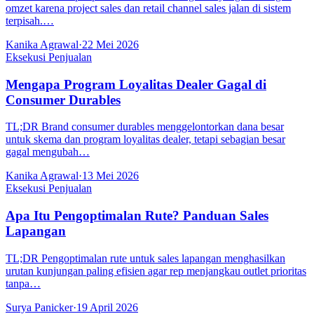
omzet karena project sales dan retail channel sales jalan di sistem
terpisah.…
Kanika Agrawal
·
22 Mei 2026
Eksekusi Penjualan
Mengapa Program Loyalitas Dealer Gagal di
Consumer Durables
TL;DR Brand consumer durables menggelontorkan dana besar
untuk skema dan program loyalitas dealer, tetapi sebagian besar
gagal mengubah…
Kanika Agrawal
·
13 Mei 2026
Eksekusi Penjualan
Apa Itu Pengoptimalan Rute? Panduan Sales
Lapangan
TL;DR Pengoptimalan rute untuk sales lapangan menghasilkan
urutan kunjungan paling efisien agar rep menjangkau outlet prioritas
tanpa…
Surya Panicker
·
19 April 2026