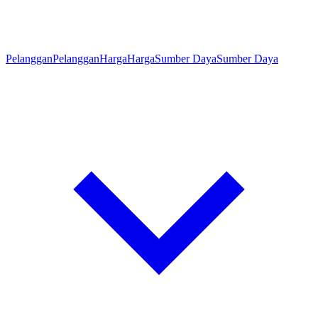
Pelanggan
Pelanggan
Harga
Harga
Sumber Daya
Sumber Daya