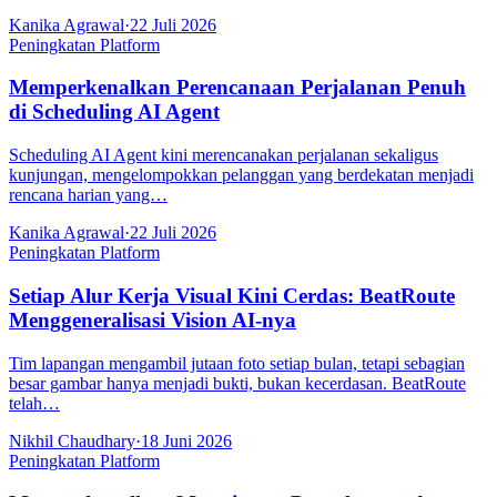
Kanika Agrawal
·
22 Juli 2026
Peningkatan Platform
Memperkenalkan Perencanaan Perjalanan Penuh
di Scheduling AI Agent
Scheduling AI Agent kini merencanakan perjalanan sekaligus
kunjungan, mengelompokkan pelanggan yang berdekatan menjadi
rencana harian yang…
Kanika Agrawal
·
22 Juli 2026
Peningkatan Platform
Setiap Alur Kerja Visual Kini Cerdas: BeatRoute
Menggeneralisasi Vision AI-nya
Tim lapangan mengambil jutaan foto setiap bulan, tetapi sebagian
besar gambar hanya menjadi bukti, bukan kecerdasan. BeatRoute
telah…
Nikhil Chaudhary
·
18 Juni 2026
Peningkatan Platform