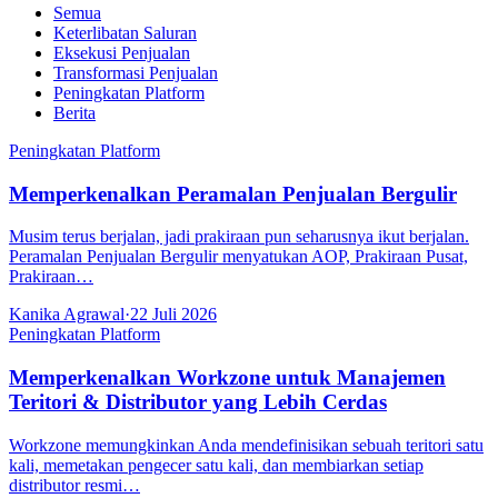
Semua
Keterlibatan Saluran
Eksekusi Penjualan
Transformasi Penjualan
Peningkatan Platform
Berita
Peningkatan Platform
Memperkenalkan Peramalan Penjualan Bergulir
Musim terus berjalan, jadi prakiraan pun seharusnya ikut berjalan.
Peramalan Penjualan Bergulir menyatukan AOP, Prakiraan Pusat,
Prakiraan…
Kanika Agrawal
·
22 Juli 2026
Peningkatan Platform
Memperkenalkan Workzone untuk Manajemen
Teritori & Distributor yang Lebih Cerdas
Workzone memungkinkan Anda mendefinisikan sebuah teritori satu
kali, memetakan pengecer satu kali, dan membiarkan setiap
distributor resmi…