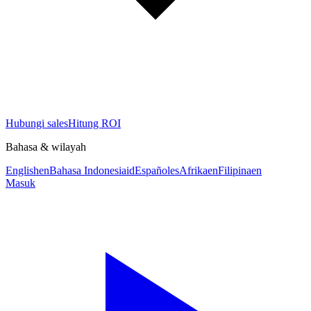
Hubungi sales
Hitung ROI
Bahasa & wilayah
English
en
Bahasa Indonesia
id
Español
es
Afrika
en
Filipina
en
Masuk