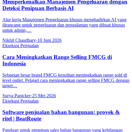
Memperkenalkan Manajemen Pengeluaran dengan
Deteksi Penipuan Berbasis AI
Alur kerja Manajemen Pengeluaran khusus menghadirkan AI yang
dirancang untuk pengeluaran dan pengalaman yang dibuat khusus
untuk admin,…
Nikhil Chaudhary
·
10 Juni 2026
Eksekusi Penjualan
Cara Meningkatkan Range Selling FMCG di
Indonesia
Sebagian besar brand FMCG kesulitan meningkatkan range sold di
level outlet. Pelajari cara meningkatkan range selling FMCG dengan
target…
Surya Panicker
·
25 Mei 2026
Eksekusi Penjualan
Software penjualan bahan bangunan: proyek &
ritel | BeatRoute
Panduan untuk pimpinan sales bahan bangunan yang kehilangan