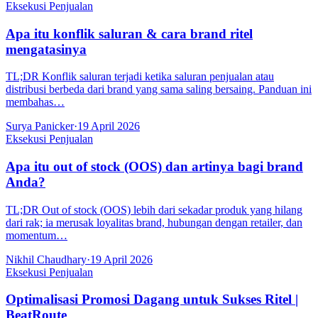
Eksekusi Penjualan
Apa itu konflik saluran & cara brand ritel
mengatasinya
TL;DR Konflik saluran terjadi ketika saluran penjualan atau
distribusi berbeda dari brand yang sama saling bersaing. Panduan ini
membahas…
Surya Panicker
·
19 April 2026
Eksekusi Penjualan
Apa itu out of stock (OOS) dan artinya bagi brand
Anda?
TL;DR Out of stock (OOS) lebih dari sekadar produk yang hilang
dari rak; ia merusak loyalitas brand, hubungan dengan retailer, dan
momentum…
Nikhil Chaudhary
·
19 April 2026
Eksekusi Penjualan
Optimalisasi Promosi Dagang untuk Sukses Ritel |
BeatRoute