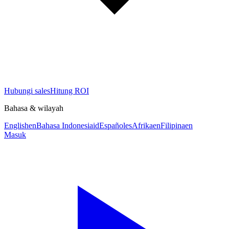
Hubungi sales
Hitung ROI
Bahasa & wilayah
English
en
Bahasa Indonesia
id
Español
es
Afrika
en
Filipina
en
Masuk