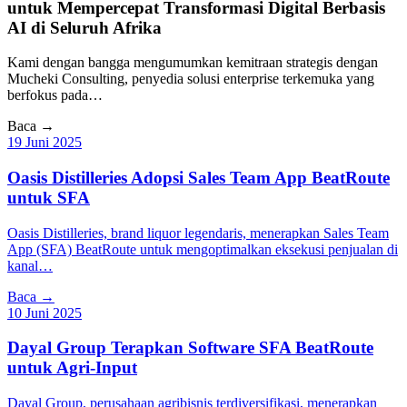
untuk Mempercepat Transformasi Digital Berbasis
AI di Seluruh Afrika
Kami dengan bangga mengumumkan kemitraan strategis dengan
Mucheki Consulting, penyedia solusi enterprise terkemuka yang
berfokus pada…
Baca →
19 Juni 2025
Oasis Distilleries Adopsi Sales Team App BeatRoute
untuk SFA
Oasis Distilleries, brand liquor legendaris, menerapkan Sales Team
App (SFA) BeatRoute untuk mengoptimalkan eksekusi penjualan di
kanal…
Baca →
10 Juni 2025
Dayal Group Terapkan Software SFA BeatRoute
untuk Agri-Input
Dayal Group, perusahaan agribisnis terdiversifikasi, menerapkan