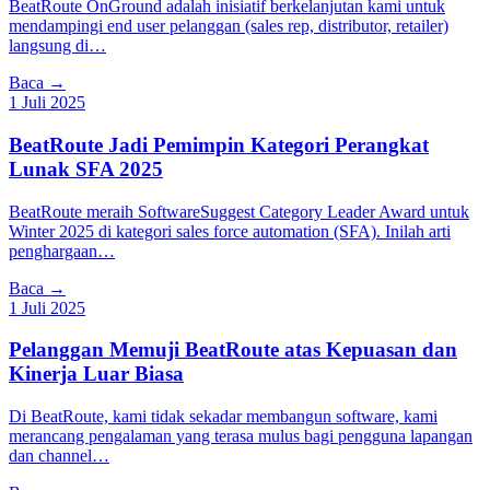
BeatRoute OnGround adalah inisiatif berkelanjutan kami untuk
mendampingi end user pelanggan (sales rep, distributor, retailer)
langsung di…
Baca →
1 Juli 2025
BeatRoute Jadi Pemimpin Kategori Perangkat
Lunak SFA 2025
BeatRoute meraih SoftwareSuggest Category Leader Award untuk
Winter 2025 di kategori sales force automation (SFA). Inilah arti
penghargaan…
Baca →
1 Juli 2025
Pelanggan Memuji BeatRoute atas Kepuasan dan
Kinerja Luar Biasa
Di BeatRoute, kami tidak sekadar membangun software, kami
merancang pengalaman yang terasa mulus bagi pengguna lapangan
dan channel…