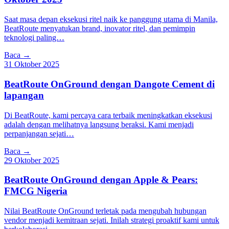
Saat masa depan eksekusi ritel naik ke panggung utama di Manila,
BeatRoute menyatukan brand, inovator ritel, dan pemimpin
teknologi paling…
Baca →
31 Oktober 2025
BeatRoute OnGround dengan Dangote Cement di
lapangan
Di BeatRoute, kami percaya cara terbaik meningkatkan eksekusi
adalah dengan melihatnya langsung beraksi. Kami menjadi
perpanjangan sejati…
Baca →
29 Oktober 2025
BeatRoute OnGround dengan Apple & Pears:
FMCG Nigeria
Nilai BeatRoute OnGround terletak pada mengubah hubungan
vendor menjadi kemitraan sejati. Inilah strategi proaktif kami untuk