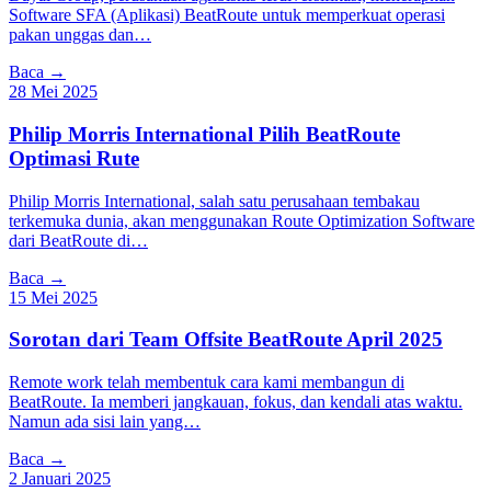
Software SFA (Aplikasi) BeatRoute untuk memperkuat operasi
pakan unggas dan…
Baca →
28 Mei 2025
Philip Morris International Pilih BeatRoute
Optimasi Rute
Philip Morris International, salah satu perusahaan tembakau
terkemuka dunia, akan menggunakan Route Optimization Software
dari BeatRoute di…
Baca →
15 Mei 2025
Sorotan dari Team Offsite BeatRoute April 2025
Remote work telah membentuk cara kami membangun di
BeatRoute. Ia memberi jangkauan, fokus, dan kendali atas waktu.
Namun ada sisi lain yang…
Baca →
2 Januari 2025