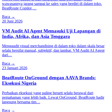
wawasannya jarang sampai ke sales yang berdiri di dalam toko.
BeatRoute Copilot,…
Baca →
20 Juni 2026
VM Audit AI Agent Memasuki Uji Lapangan di
India, Afrika, dan Asia Tenggara
Mengaudit visual merchandising di dalam toko dalam skala besar
selalu bersifat manual, subjektif, dan lambat. VM Audit AI Agent
dari…
Baca →
23 Januari 2026
BeatRoute OnGround dengan AAVA Brands:
Eksekusi Nigeria
Perbaikan eksekusi yang paling berarti selalu berawal dari
pemahaman yang lebih baik. Lewat OnGround, BeatRoute hadir
langsung bersama tim…
Baca →