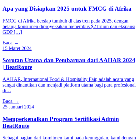
Apa yang Disiapkan 2025 untuk FMCG di Afrika
FMCG di Afrika bersiap tumbuh di atas tren pada 2025, dengan
belanja konsumen diproyeksikan menembus $2 triliun dan ekspansi
GDP […]
Baca →
15 Maret 2024
Sorotan Utama dan Pembaruan dari AAHAR 2024
| BeatRoute
AAHAR, International Food & Hospitality Fair, adalah acara yang
sangat dinantikan dan menjadi platform utama bagi para profesional
di…
Baca →
25 Januari 2024
Memperkenalkan Program Sertifikasi Admin
BeatRoute
Sebagai bagian dari komitmen kami pada keunggulan, kami dengan