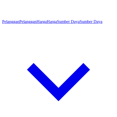
Pelanggan
Pelanggan
Harga
Harga
Sumber Daya
Sumber Daya