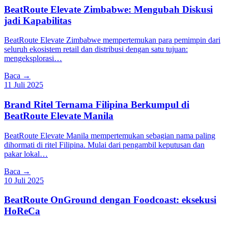
BeatRoute Elevate Zimbabwe: Mengubah Diskusi
jadi Kapabilitas
BeatRoute Elevate Zimbabwe mempertemukan para pemimpin dari
seluruh ekosistem retail dan distribusi dengan satu tujuan:
mengeksplorasi…
Baca →
11 Juli 2025
Brand Ritel Ternama Filipina Berkumpul di
BeatRoute Elevate Manila
BeatRoute Elevate Manila mempertemukan sebagian nama paling
dihormati di ritel Filipina. Mulai dari pengambil keputusan dan
pakar lokal…
Baca →
10 Juli 2025
BeatRoute OnGround dengan Foodcoast: eksekusi
HoReCa