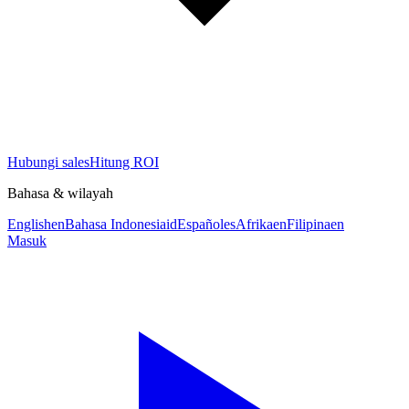
Hubungi sales
Hitung ROI
Bahasa & wilayah
English
en
Bahasa Indonesia
id
Español
es
Afrika
en
Filipina
en
Masuk