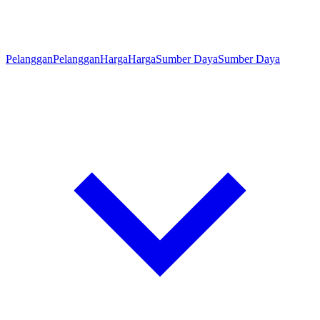
Pelanggan
Pelanggan
Harga
Harga
Sumber Daya
Sumber Daya