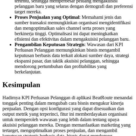
tertentu, sehingga memperbesar peluang mengakuisisi
pelanggan baru yang selaras dengan demografi dan preferensi
target mereka.
Proses Penjualan yang Optimal
: Memahami jenis dan
sumber transaksi memungkinkan organisasi mengidentifikasi
dan mengoptimalkan sales channel serta proses yang
berkinerja tinggi. Optimalisasi ini dapat meningkatkan
efisiensi dan efektivitas dalam mengakuisisi pelanggan baru.
Pengambilan Keputusan Strategis
: Wawasan dari KPI
Perluasan Pelanggan memungkinkan bisnis mengambil
keputusan berbasis data terkait alokasi sumber daya, strategi
ekspansi pasar, dan taktik akuisisi pelanggan, sehingga
mendorong pertumbuhan dan profitabilitas yang
berkelanjutan.
Kesimpulan
Hadirnya KPI Perluasan Pelanggan di aplikasi BeatRoute menandai
tonggak penting dalam mengubah cara bisnis mengukur kinerja
penjualan. Dengan opsi konfigurasi yang dapat disesuaikan dan
output metrik yang terperinci, fitur ini memberdayakan organisasi
untuk memperoleh wawasan yang lebih dalam tentang upaya
akuisisi pelanggan mereka. Dengan memanfaatkan marketing yang
tertarget, mengoptimalkan proses penjualan, dan mengambil
keputusan strategis berbasis data, bisnis dapat mendorong