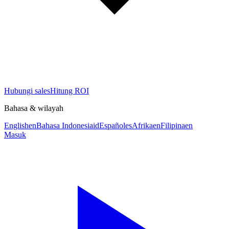
Hubungi sales
Hitung ROI
Bahasa & wilayah
English
en
Bahasa Indonesia
id
Español
es
Afrika
en
Filipina
en
Masuk