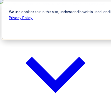
TeleOrder AI Agent BeatRoute Menerima Pesanan Langsung dari
Peritel
→
We use cookies to run this site, understand how it is used, an
Platform
Platform
Privacy Policy.