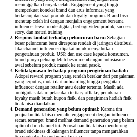
meninggalkan banyak celah. Engagement yang tinggi
memperkuat koneksi brand dan arus informasi yang
berkelanjutan soal produk dan loyalty program. Brand bisa
menutup celah ini dengan menjalin engagement bersama
influencer lewat mode digital, berbagi video produk, success
story, dan materi training.
Respons lambat terhadap peluncuran baru:
Sebagian
besar peluncuran baru direspons rendah di jaringan distribusi.
Jika channel influencer dipakai untuk menyalurkan
pengetahuan produk, USP, dan use case kepada konsumen,
brand punya peluang lebih besar membangun antusiasme
awal sebelum produk masuk ke rantai pasok.
Ketidakpuasan terhadap program pengiriman hadiah:
Adopsi reward program yang rendah berakar dari pengalaman
yang terputus, mulai dari onboarding hingga pengaitan
influencer dengan retailer atau dealer tertentu. Masih ada
ambiguitas dalam pelacakan tertiary offtake, penukaran
loyalty masih butuh kupon fisik, dan pengiriman hadiah fisik
tidak bisa diandalkan.
Demand generation yang belum optimal:
Karena tim
penjualan tidak bisa menjalin engagement dengan influencer
secara tertarget, brand melihat demand generation yang belum
optimal dari channel ini. Perusahaan tidak bisa mendorong
brand stickiness di kalangan influencer tanpa mengarahkan
tim penjualan lapangannya ke sana.