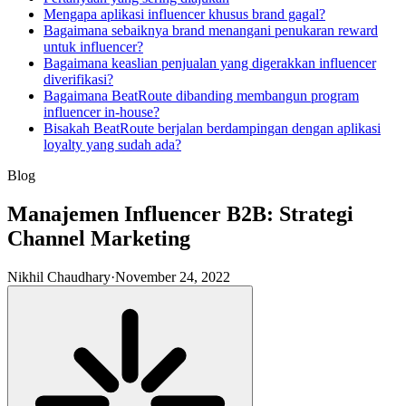
Mengapa aplikasi influencer khusus brand gagal?
Bagaimana sebaiknya brand menangani penukaran reward
untuk influencer?
Bagaimana keaslian penjualan yang digerakkan influencer
diverifikasi?
Bagaimana BeatRoute dibanding membangun program
influencer in-house?
Bisakah BeatRoute berjalan berdampingan dengan aplikasi
loyalty yang sudah ada?
Blog
Manajemen Influencer B2B: Strategi
Channel Marketing
Nikhil Chaudhary
·
November 24, 2022