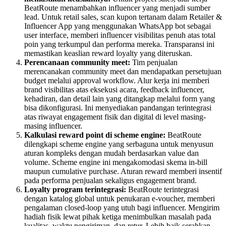
BeatRoute menambahkan influencer yang menjadi sumber
lead. Untuk retail sales, scan kupon tertanam dalam Retailer &
Influencer App yang menggunakan WhatsApp bot sebagai
user interface, memberi influencer visibilitas penuh atas total
poin yang terkumpul dan performa mereka. Transparansi ini
memastikan keaslian reward loyalty yang diteruskan.
Perencanaan community meet:
Tim penjualan
merencanakan community meet dan mendapatkan persetujuan
budget melalui approval workflow. Alur kerja ini memberi
brand visibilitas atas eksekusi acara, feedback influencer,
kehadiran, dan detail lain yang ditangkap melalui form yang
bisa dikonfigurasi. Ini menyediakan pandangan terintegrasi
atas riwayat engagement fisik dan digital di level masing-
masing influencer.
Kalkulasi reward point di scheme engine:
BeatRoute
dilengkapi scheme engine yang serbaguna untuk menyusun
aturan kompleks dengan mudah berdasarkan value dan
volume. Scheme engine ini mengakomodasi skema in-bill
maupun cumulative purchase. Aturan reward memberi insentif
pada performa penjualan sekaligus engagement brand.
Loyalty program terintegrasi:
BeatRoute terintegrasi
dengan katalog global untuk penukaran e-voucher, memberi
pengalaman closed-loop yang utuh bagi influencer. Mengirim
hadiah fisik lewat pihak ketiga menimbulkan masalah pada
kualitas, waktu pengiriman, dan retur. Lebih baik serahkan