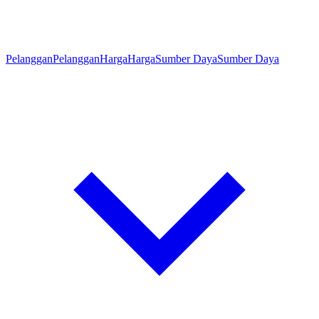
Pelanggan
Pelanggan
Harga
Harga
Sumber Daya
Sumber Daya