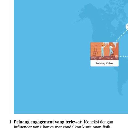
Peluang engagement yang terlewat:
Koneksi dengan
influencer yang hanya mengandalkan kunjungan fisik