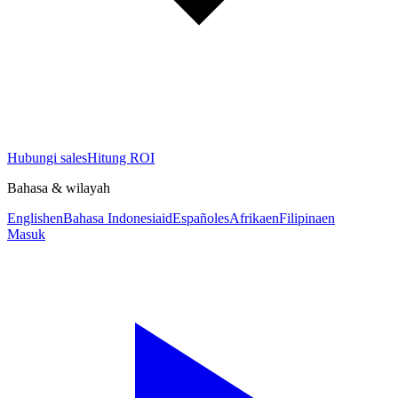
Hubungi sales
Hitung ROI
Bahasa & wilayah
English
en
Bahasa Indonesia
id
Español
es
Afrika
en
Filipina
en
Masuk