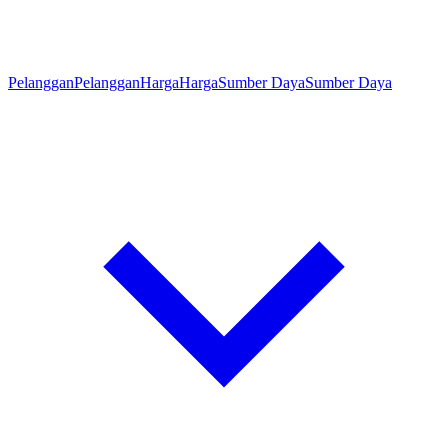
Pelanggan
Pelanggan
Harga
Harga
Sumber Daya
Sumber Daya