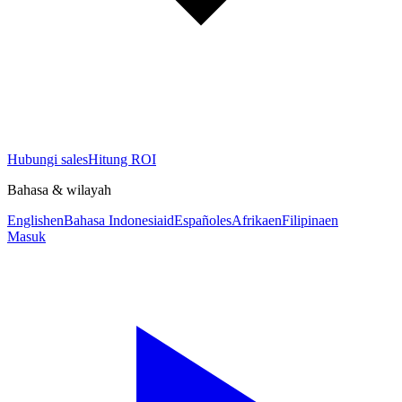
Hubungi sales
Hitung ROI
Bahasa & wilayah
English
en
Bahasa Indonesia
id
Español
es
Afrika
en
Filipina
en
Masuk