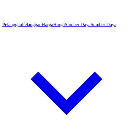
Pelanggan
Pelanggan
Harga
Harga
Sumber Daya
Sumber Daya