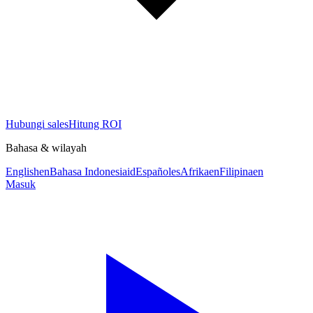
Hubungi sales
Hitung ROI
Bahasa & wilayah
English
en
Bahasa Indonesia
id
Español
es
Afrika
en
Filipina
en
Masuk