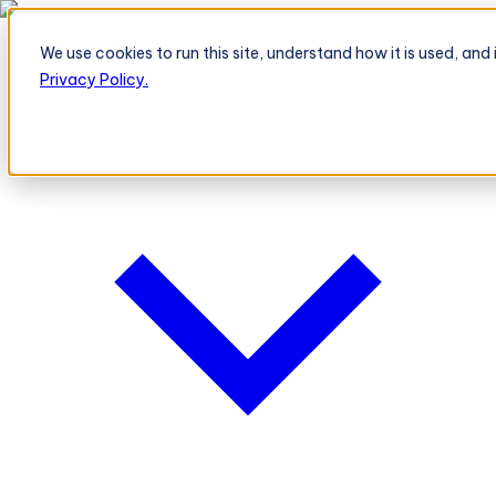
TeleOrder AI Agent BeatRoute Menerima Pesanan Langsung dari
Peritel
→
We use cookies to run this site, understand how it is used, an
Platform
Platform
Privacy Policy.