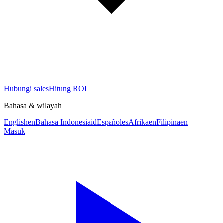
Hubungi sales
Hitung ROI
Bahasa & wilayah
English
en
Bahasa Indonesia
id
Español
es
Afrika
en
Filipina
en
Masuk